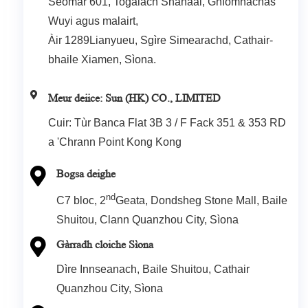
Seòmar 601, Togalach Shanaai, Gnìomhachas
Wuyi agus malairt,
Àir 1289Lianyueu, Sgìre Simearachd, Cathair-
bhaile Xiamen, Sìona.
Meur deiice: Sun (HK) CO., LIMITED
Cuir: Tùr Banca Flat 3B 3 / F Fack 351 & 353 RD
a 'Chrann Point Kong Kong
Bogsa deighe
nd
C7 bloc, 2
Geata, Dondsheg Stone Mall, Baile
Shuitou, Clann Quanzhou City, Sìona
Gàrradh cloiche Sìona
Dìre Innseanach, Baile Shuitou, Cathair
Quanzhou City, Sìona