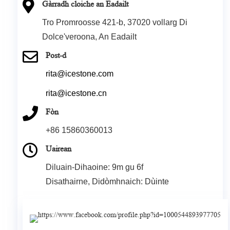
Gàrradh cloiche an Eadailt
Tro Promroosse 421-b, 37020 vollarg Di
Dolce'veroona, An Eadailt
Post-d
rita@icestone.com
rita@icestone.cn
Fòn
+86 15860360013
Uairean
Diluain-Dihaoine: 9m gu 6f
Disathairne, Didòmhnaich: Dùinte