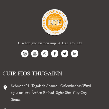
Clachdeighe xiamen imp. & EXT. Co. Ltd.
CUIR FIOS THUGAINN
Seòmar 601, Togalach Shanaai, Gnìomhachas Wuyi
agus malairt, Àirden Rathad, Sgìre Sìm, City City,
Sìona.