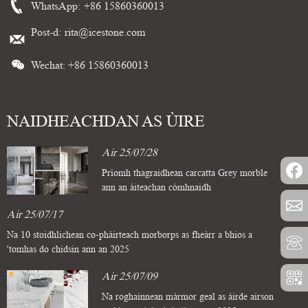
WhatsApp:
+86 15860360013
Post-d:
rita@icestone.com
Wechat: +86 15860360013
NAIDHEACHDAN AS ÙIRE
Air 25/07/28
Prìomh thagraidhean carcatta Grey morble
ann an àiteachan còmhnaidh
Air 25/07/17
Na 10 stoidhlichean co-phàirteach morborps as fheàrr a bhios a
'tomhas do chidsin ann an 2025
Air 25/07/09
Na roghainnean màrmor geal as àirde airson