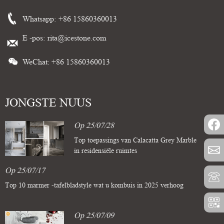
Whatsapp:
+86 15860360013
E -pos:
rita@icestone.com
WeChat: +86 15860360013
JONGSTE NUUS
Op 25/07/28
Top toepassings van Calacatta Grey Marble
in residensiële ruimtes
Op 25/07/17
Top 10 marmer -tafelbladstyle wat u kombuis in 2025 verhoog
Op 25/07/09