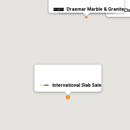
Oryx for Marble & 
Al Mulhem Marble
Draemar Marble & Granite
Cl
International Slab Sale