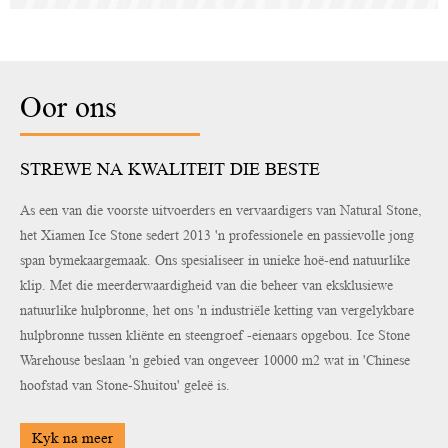
Oor ons
STREWE NA KWALITEIT DIE BESTE
As een van die voorste uitvoerders en vervaardigers van Natural Stone,
het Xiamen Ice Stone sedert 2013 'n professionele en passievolle jong
span bymekaargemaak. Ons spesialiseer in unieke hoë-end natuurlike
klip. Met die meerderwaardigheid van die beheer van eksklusiewe
natuurlike hulpbronne, het ons 'n industriële ketting van vergelykbare
hulpbronne tussen kliënte en steengroef -eienaars opgebou. Ice Stone
Warehouse beslaan 'n gebied van ongeveer 10000 m2 wat in 'Chinese
hoofstad van Stone-Shuitou' geleë is.
Kyk na meer