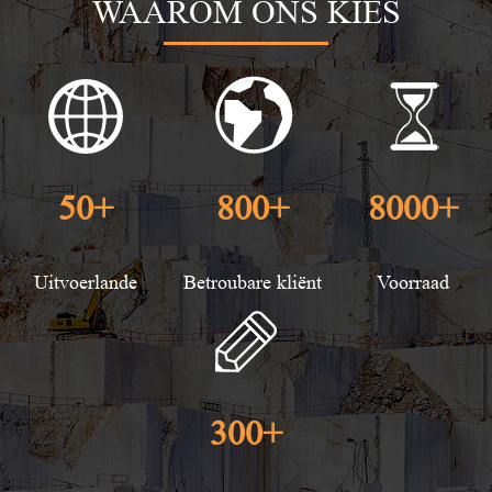
WAAROM ONS KIES
50
+
800
+
8000
+
Uitvoerlande
Betroubare kliënt
Voorraad
300
+