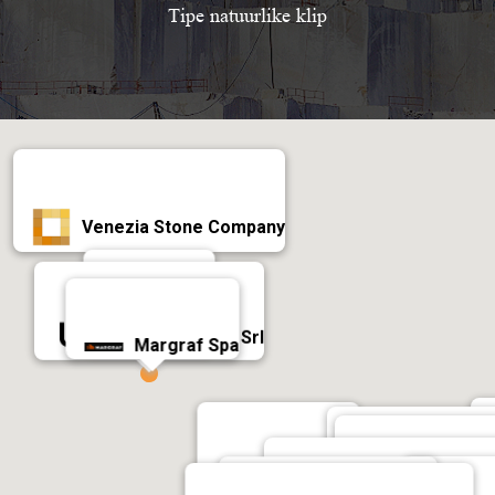
Tipe natuurlike klip
Venezia Stone Company
Antolini
Universal Stone Srl
Margraf Spa
MARMONIL
Sun Italia M
Marwa Mar