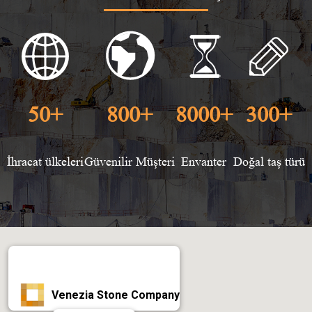
50
+
800
+
8000
+
300
+
İhracat ülkeleri
Güvenilir Müşteri
Envanter
Doğal taş türü
Venezia Stone Company