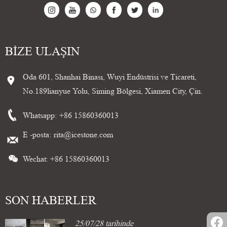
BIZE ULAŞIN
Oda 601, Shanhai Binası, Wuyi Endüstrisi ve Ticareti,
No.189lianyue Yolu, Siming Bölgesi, Xiamen City, Çin.
Whatsapp:
+86 15860360013
E -posta:
rita@icestone.com
Wechat: +86 15860360013
SON HABERLER
25/07/28 tarihinde