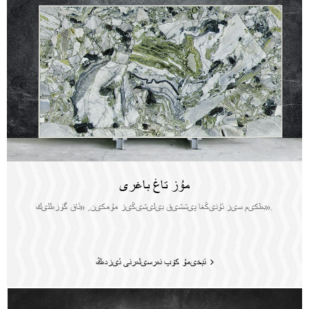
مۇز تاغ باغرى
بەلكىم سىز ئۇنىڭغا پىششىق بىلىشىڭىز مۇمكىن, «ئاق گۈزەللىك».
تېخىمۇ كۆپ نەرسىلەرنى ئىزدەڭ