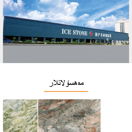
مەھسۇلاتلار