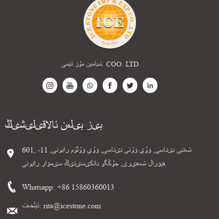
شيامېن مۇز تېمى. COO. LTD.
بىز بىلەن ئالاقىلىشىڭ
601, شەنبى بىناسى, ۋۇي ۋۇتى بىناسى, ۋۇي ۋۇلۇم رايونى, 11-
فېۋرال شەھىرى, جۇڭگو بانكىسىنىڭ سىمۋار رايونى.
Whatsapp:
+86 15860360013
rita@icestone.com
ئېلخەت: