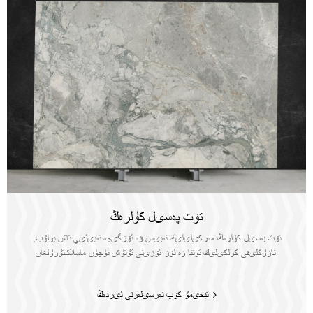
تۆت پەسىل كۈلرەڭ
تۆت پەسىل كۈلرەڭ مەركىلىلىك نەپىس ۋە ئۆزگىچە تەبىئىي تاش بولۇپ,
نازۇكلىقى كۈلكىلىك توننا ۋە ئۆز-ئۆزىنى تۇتۇش ئۈچۈن ماسلاشتۇرۇلغان.
تېخىمۇ كۆپ نەرسىلەرنى ئىزدەڭ