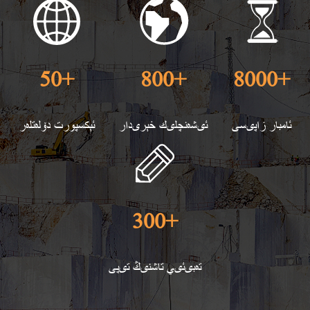
50
+
800
+
8000
+
ئامبار زاپىسى
ئىشەنچلىك خېرىدار
ئېكسپورت دۆلەتلەر
300
+
تەبىئىي تاشنىڭ تىپى