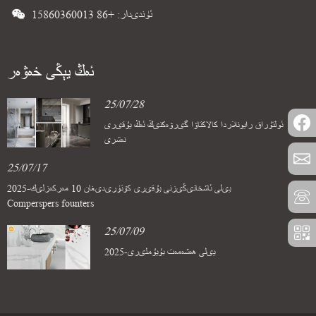
ئۈندىدار: +86 15860360013
ئەڭ يېڭى خەۋەر
25/07/28
ئولتۇراق رايونلاردا كالاكتاۋا گىرۋەكنىڭ ئەڭ يۇقىرى
نەشرى
25/07/17
2025-يىلى ئاشخانىڭىزنى يۇقىرى كۆتۈرىدىغان 10 مەركەزلىك
Comperspers founters
25/07/09
2025-يىلى ھەشەمەت بۇيۇملىرى