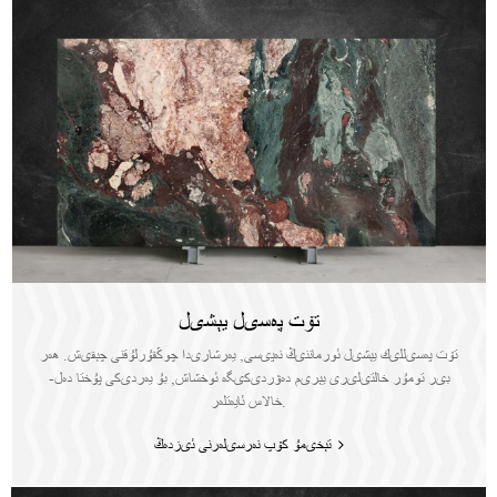
تۆت پەسىل يېشىل
تۆت پەسىللىك يېشىل ئورماننىڭ نەپىسى, يەرشارىدا چوڭقۇرلۇقنى چېقىش. ھەر
بىر تومۇر خالتىلىرى يېرىم دەۋردىكىگە ئوخشاش, بۇ يەردىكى پۇختا دەل-
خالاس ئايەتلەر.
تېخىمۇ كۆپ نەرسىلەرنى ئىزدەڭ