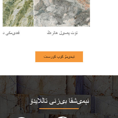
تېخىمۇ كۆپ كۆرسەت
نېمىشقا بىزنى تاللايدۇ