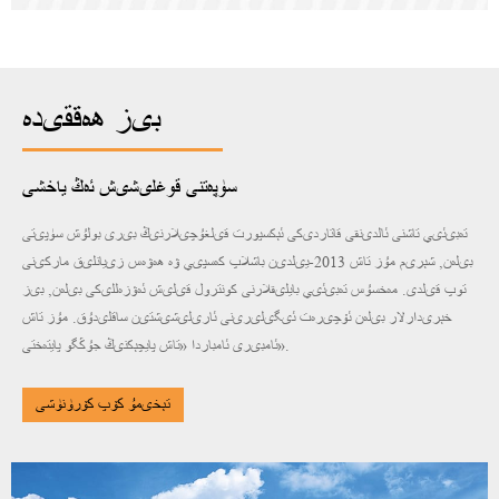
بىز ھەققىدە
سۈپەتنى قوغلىشىش ئەڭ ياخشى
تەبىئىي تاشنى ئالدىنقى قاتاردىكى ئېكسپورت قىلغۇچىلارنىڭ بىرى بولۇش سۈپىتى
بىلەن, شېرىم مۇز تاش 2013-يىلدىن باشلاپ كەسپىي ۋە ھەۋەس زىيانلىق ماركىنى
توپ قىلدى. مەخسۇس تەبىئىي بايلىقلارنى كونترول قىلىش ئەۋزەللىكى بىلەن, بىز
خېرىدارلار بىلەن ئۆچىرەت ئىگىلىرىنى ئارىلىشىشتىن ساقلىدۇق. مۇز تاش
ئامبىرى ئامباردا «تاش پايچېكنىڭ جۇڭگو پايتەختى».
تېخىمۇ كۆپ كۆرۈنۈشى