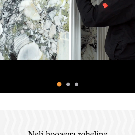
Neli hooaega roheline