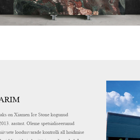
PARIM
otjaks on Xiamen Ice Stone kogunud
2013. aastast. Oleme spetsialiseerunud
siivsete loodusvarade kontrolli all hoidmise