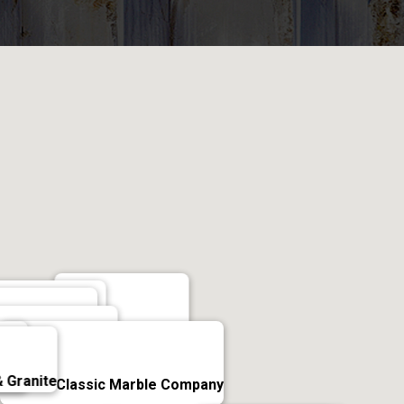
RK MARBLE
un Italia Marble
Marwa Marble
 Marble & Granite
rble
 Granite
Classic Marble Company