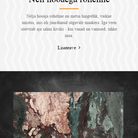
Nelja hooaja roheline on metsa hingeõhk, vaikne
unistus, mis oli juurdunud sügavale maakera. Iga veen
söövitab aja salmi kiviks - kui vanad on vanused, tahke
maa.
Lisateave