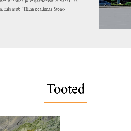
eti klientide ja karjääriomanike vahel. Ice
 mis asub “Hiina pealinnas Stone-
Tooted