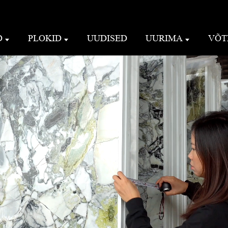
D
PLOKID
UUDISED
UURIMA
VÕT