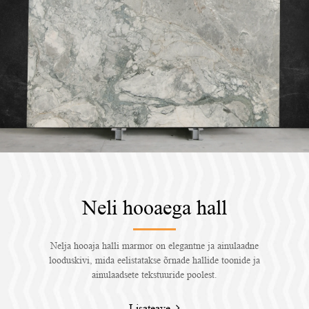
Neli hooaega hall
Nelja hooaja halli marmor on elegantne ja ainulaadne
looduskivi, mida eelistatakse õrnade hallide toonide ja
ainulaadsete tekstuuride poolest.
Lisateave