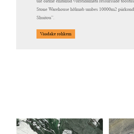
üle oleme ehitanud võrreldamatu ressursside tööstusk
Stone Warehouse hõlmab umbes 10000m2 piirkonda,
Shuitou”.
Vaadake rohkem