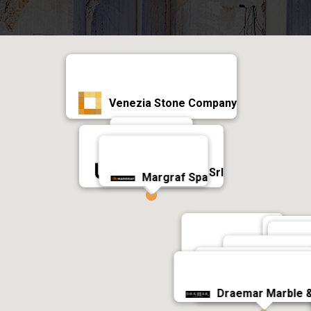
Venezia Stone Company
Antolini
Universal Stone Srl
Margraf Spa
MARMONIL
S
Oryx for
Al Mulhem Ma
Draemar Marble &