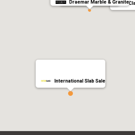
Al Mulhem Marble
Draemar Marble & Granite
Cl
International Slab Sale