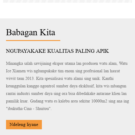
Babagan Kita
NGUPAYAKAKE KUALITAS PALING APIK
Minangka salah sawijining ekspor utama lan produsen watu alam, Watu
Ice Xiamen wis nglumpukake tim enom sing profesional lan hasrat
wiwit taun 2013. Kita spesialisasi watu alami sing unik. Kanthi
keunggulan kanggo ngontrol sumber daya eksklusif, kita wis mbangun
rantai industri sumber daya sing ora bisa dibedakake antarane klien lan
pamilik kuar. Gudang watu es kalebu area sekitar 10000m2 sing ana ing
"ibukutha Cina - Shuitou".
Ndeleng liyane