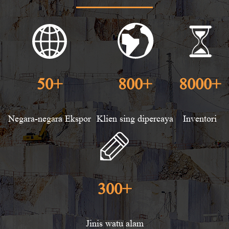
50
+
800
+
8000
+
Negara-negara Ekspor
Klien sing dipercaya
Inventori
300
+
Jinis watu alam